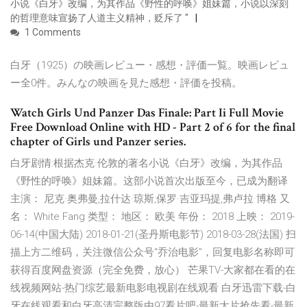
小说《白牙》改编，为其作品《野性的呼唤》姐妹篇，小说以深刻
的哲理意味宣扬了人道主义精神，贬斥了 "
1 Comments
白牙（1925）の映画レビュー・感想・評価一覧。映画レビュ
ー全0件。みんなの映画を見た感想・評価を投稿。
Watch Girls Und Panzer Das Finale: Part Ii Full Movie
Free Download Online with HD - Part 2 of 6 for the final
chapter of Girls und Panzer series.
白牙剧情:根据杰克·伦敦的著名小说《白牙》改编，为其作品
《野性的呼唤》姐妹篇。这部小说首次出版至今，已成为翻译
主演： 尼克·奥弗曼,拉什达·琼斯,保罗·吉亚玛提,弗卢拉·博格 又
名： White Fang 类型： 地区： 欧美 年份： 2018 上映： 2019-
06-14(中国大陆) 2018-01-21(圣丹斯电影节) 2018-03-28(法国) 扫
描上方二维码，关注微信公众号“乔治电影”，回复电影名称即可
获得百度网盘资源（完全免费，放心） 芒果TV-大家都在看的在
线视频网站-热门综艺最新电影电视剧在线观看 白牙迅雷下载-白
牙在线观看和白牙高清完整版由97看片吧-最新大片抢先看-最新