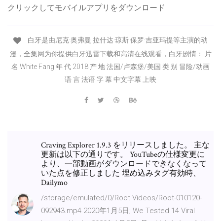
クリックしてモバイルアプリをダウンロード
白牙是由尼克·奥弗曼 拉什达·琼斯 保罗·吉亚玛提等主演的动
漫，全集网为你提供白牙迅雷下载和高清在线观看，白牙剧情： 片
名 White Fang 年 代 2018 产 地 法国/卢森堡/美国 类 别 冒险/动画
语 言 法语 字 幕 中文字幕 上映
Craving Explorer 1.9.3 をリリースしました。 主な
更新は以下の通りです。 YouTubeの仕様変更に
より、一部動画がダウンロードできなくなって
いた点を修正しました 埋め込みタグ有効時、
Dailymo
/storage/emulated/0/Root Videos/Root-010120-
092943.mp4 2020年1月5日; We Tested 14 Viral