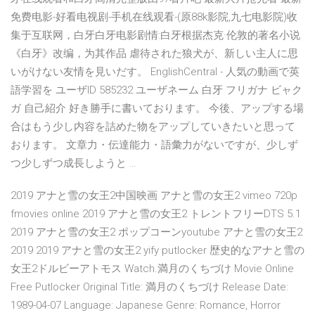
免费电影-好看电视剧-手机在线观看-(原88k影院,九七电影院)收
集于互联网，白牙白牙电影剧情:白牙根据杰克·伦敦的著名小说
《白牙》改编，为其作品 虐待された狼犬が、新しい主人に思
いがけない友情を見いだす。 EnglishCentral - 人気の動画で英
語学習を ユーザID 585232 ユーザネーム 白牙 フリガナ ビャク
ガ 自己紹介 好き勝手に書いております。 今後、アップする場
合はもう少し内容を詰めた物をアップしていきたいと思って
おります。 文章力・伝達能力・語彙力がないですが、少しず
つ少しずつ成長しようと …
2019 アナと雪の女王2中国映画 アナと雪の女王2 vimeo 720p
fmovies online 2019 アナと雪の女王2 トレントフリーDTS 5.1
2019 アナと雪の女王2 ポップコーンyoutube アナと雪の女王2
2019 2019 アナと雪の女王2 yify putlocker 歴史的なアナと雪の
女王2ドルビーアトモス Watch.満月のくちづけ Movie Online
Free Putlocker Original Title: 満月のくちづけ Release Date:
1989-04-07 Language: Japanese Genre: Romance, Horror