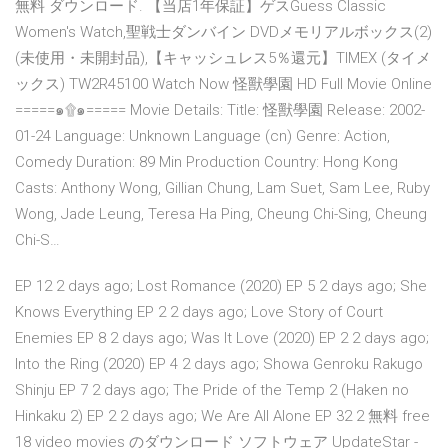
無料 ダウンロード. 【当店1年保証】ゲスGuess Classic
Women's Watch,聖戦士ダンバイン DVDメモリアルボックス(2)
(未使用・未開封品),【キャッシュレス5％還元】TIMEX (タイメ
ックス) TW2R45100 Watch Now 怪獸學園 HD Full Movie Online
=====๑۩๑===== Movie Details: Title: 怪獸學園 Release: 2002-
01-24 Language: Unknown Language (cn) Genre: Action,
Comedy Duration: 89 Min Production Country: Hong Kong
Casts: Anthony Wong, Gillian Chung, Lam Suet, Sam Lee, Ruby
Wong, Jade Leung, Teresa Ha Ping, Cheung Chi-Sing, Cheung
Chi-S…
EP 12 2 days ago; Lost Romance (2020) EP 5 2 days ago; She
Knows Everything EP 2 2 days ago; Love Story of Court
Enemies EP 8 2 days ago; Was It Love (2020) EP 2 2 days ago;
Into the Ring (2020) EP 4 2 days ago; Showa Genroku Rakugo
Shinju EP 7 2 days ago; The Pride of the Temp 2 (Haken no
Hinkaku 2) EP 2 2 days ago; We Are All Alone EP 32 2 無料 free
18 video movies のダウンロード ソフトウェア UpdateStar -