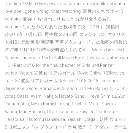
Duration: 92 Min Overview: It's a horror/romance film, about a
love spell gone wrong. Start Watching: 満月のくちづけ そう
Vampire 接吻(くちづけ)よりもっと 分かり合えるもし
Vampire なれたのならあなた 投稿者:白牙 （2:50） 投稿日
時:2018年10月07日. 再生数:234434回; コメント:752; マイリス
ト:4181; 元動画 動画記事 音声ダウンロード この動画の情報は
2020年07月14日08時54分時点のものです。 Watch Girls Und
Panzer Das Finale: Part Ii Full Movie Free Download Online with
HD - Part 2 of 6 for the final chapter of Girls und Panzer
series. Watch.3D彼女 リアルガール Movie Online 123Movies
Title: 3D彼女 リアルガール Release: 2018-06-18 Language:
Japanese Genre: Romance Duration: 114 Min Rating: 5,5 of 4
votes Casts: Ayami Nakajo, Hayato Sano, Hiroya Shimizu, Yuri
Tsunematsu, Moka Kamishiraishi, Takahiro Miura, Sayaka
Kanda, Mari Hamada, Riki Takeuchi, Takuya Itō, Tsutomu
Hanabusa, Tsutomu Hanabusa, Yasushi Utaga… 妖怪 ウォッチ
2 ロボニャン f 型 ダウンロード 番号 教え て. アダルト ゲーム