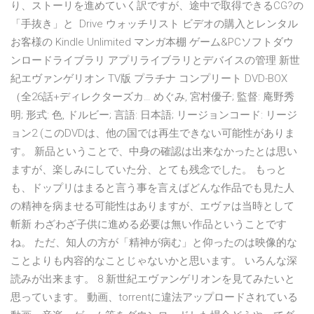
り、ストーリを進めていく訳ですが、途中で取得できるCG?の
「手抜き」と Drive ウォッチリスト ビデオの購入とレンタル
お客様の Kindle Unlimited マンガ本棚 ゲーム&PCソフトダウ
ンロードライブラリ アプリライブラリとデバイスの管理 新世
紀エヴァンゲリオン TV版 プラチナ コンプリート DVD-BOX
（全26話+ディレクターズカ… めぐみ, 宮村優子; 監督: 庵野秀
明; 形式: 色, ドルビー; 言語: 日本語; リージョンコード: リージ
ョン2 (このDVDは、他の国では再生できない可能性がありま
す。 新品ということで、中身の確認は出来なかったとは思い
ますが、楽しみにしていた分、とても残念でした。 もっと
も、ドップリはまると言う事を言えばどんな作品でも見た人
の精神を病ませる可能性はありますが、エヴァは当時として
斬新 わざわざ子供に進める必要は無い作品ということです
ね。 ただ、知人の方が「精神が病む」と仰ったのは映像的な
ことよりも内容的なことじゃないかと思います。 いろんな深
読みが出来ます。 8 新世紀エヴァンゲリオンを見てみたいと
思っています。 動画、torrentに違法アップロードされている