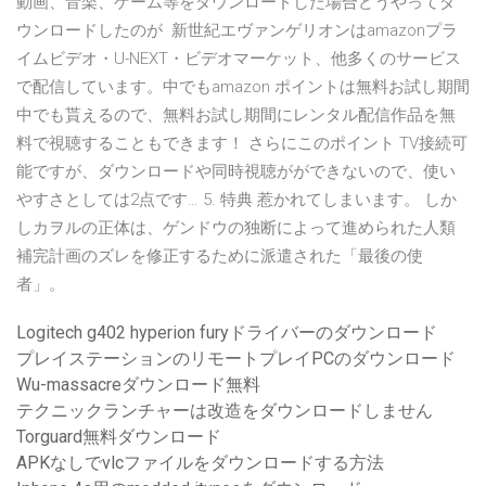
動画、音楽、ゲーム等をダウンロードした場合どうやってダ
ウンロードしたのが 新世紀エヴァンゲリオンはamazonプラ
イムビデオ・U-NEXT・ビデオマーケット、他多くのサービス
で配信しています。中でもamazon ポイントは無料お試し期間
中でも貰えるので、無料お試し期間にレンタル配信作品を無
料で視聴することもできます！ さらにこのポイント TV接続可
能ですが、ダウンロードや同時視聴がができないので、使い
やすさとしては2点です… 5. 特典 惹かれてしまいます。 しか
しカヲルの正体は、ゲンドウの独断によって進められた人類
補完計画のズレを修正するために派遣された「最後の使
者」。
Logitech g402 hyperion furyドライバーのダウンロード
プレイステーションのリモートプレイPCのダウンロード
Wu-massacreダウンロード無料
テクニックランチャーは改造をダウンロードしません
Torguard無料ダウンロード
APKなしでvlcファイルをダウンロードする方法