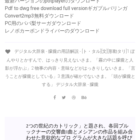
最新バージョンのpotplayerのダウンロード
Pdf to dwg free download full versionギガプルバリンガ
Convert2mp3無料ダウンロード
PC用のパパ梨サーガダウンロード
レノボカーボンドライバーのダウンロード
デジタル大辞泉 - 朦朧の用語解説 - [ト・タル][文][形動タリ]1 ぼ
んやりとかすんで、はっきり見えないさま。「霧の中に朦朧と人
影が浮かぶ」2 物事の内容・意味などがはっきりしないさま。「言
うことが朦朧としている」3 意識が確かでないさま。「頭が朦朧と
する」 デジタル大辞泉 - 朦朧
2つの世紀のカトリック」と題され、各回ブル
ックナーの交響曲1曲とメシアンの作品を組み合
わせた意欲的なプロ グラムが大きな話題を呼び