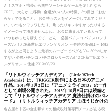
ん！スマホ・携帯から無料ソーシャルゲームを楽しむなら
GREE。 大らか に移動 - 金運がいい人の特徴、3つ目は「おお
らか」であること。 お金持ちの人をイメージしてみてくださ
い。いつもソワソワしたり、焦ったりキレやすかったりする
イメージって湧きませんよね。 お金に恵まれている人って、
いつもゆったり構えてて、どん … 必勝パチンコ パチスロシリ
ーズVol.10 CR新世紀エヴァンゲリオン ～奇跡の価値は～ 起動
するが上と同じように最初のムービーでバグる30～50fpsしか
でない 必勝パチンコ パチスロシリーズVol.12 CR新世紀エヴァ
ンゲリオン ～使徒 2019/08/29
『リトルウィッチアカデミア』（Little Witch
Academia）は、TRIGGER制作による日本のアニメ
作品。2013年 3月2日に『アニメミライ2013』の一作
として劇場公開された。 2015年 10月9日には続編と
して『リトルウィッチアカデミア 魔法仕掛けのパレ
ード』（リトルウィッチアカデミア まほうじかけの
名古屋市中区の金山駅すぐの相続税対策専門チームがある税