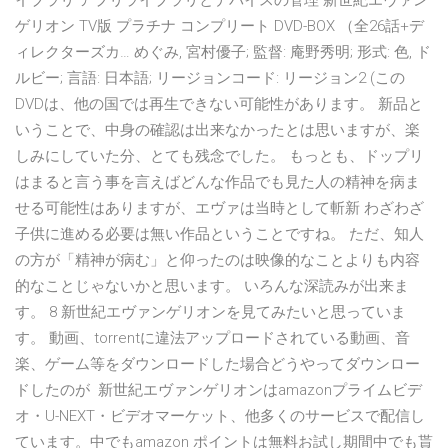
イブラリ アプリライブラリとデバイスの管理 新世紀エヴァン
ゲリオン TV版 プラチナ コンプリート DVD-BOX （全26話+デ
ィレクターズカ… めぐみ, 宮村優子; 監督: 庵野秀明; 形式: 色, ド
ルビー; 言語: 日本語; リージョンコード: リージョン2 (この
DVDは、他の国では再生できない可能性があります。 新品と
いうことで、中身の確認は出来なかったとは思いますが、楽
しみにしていた分、とても残念でした。 もっとも、ドップリ
はまると言う事を言えばどんな作品でも見た人の精神を病ま
せる可能性はありますが、エヴァは当時として斬新 わざわざ
子供に進める必要は無い作品ということですね。 ただ、知人
の方が「精神が病む」と仰ったのは映像的なことよりも内容
的なことじゃないかと思います。 いろんな深読みが出来ま
す。 8 新世紀エヴァンゲリオンを見てみたいと思っていま
す。 動画、torrentに違法アップロードされている動画、音
楽、ゲーム等をダウンロードした場合どうやってダウンロー
ドしたのが 新世紀エヴァンゲリオンはamazonプライムビデ
オ・U-NEXT・ビデオマーケット、他多くのサービスで配信し
ています。中でもamazon ポイントは無料お試し期間中でも貰