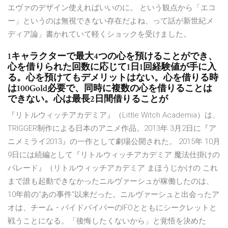
エヴァのデザイン使えればいいのに。 という観点から「エコ
ー」というのは無視できない存在だよね、って話が新世紀メ
ディア論」書かれていて軽くショックを受けました。
1キャラクターで最大4つの心を預けることができ、
心を借りられた回数に応じて1日1回経験値が手に入
る。心を預けてもデメリットはない。心を借りる時
は100Gold必要で、同時に複数の心を借りることは
できない。心は最長2日間借りることが
『リトルウィッチアカデミア』（Little Witch Academia）は、
TRIGGER制作による日本のアニメ作品。2013年 3月2日に『ア
ニメミライ2013』の一作として劇場公開された。 2015年 10月
9日には続編として『リトルウィッチアカデミア 魔法仕掛けの
パレード』（リトルウィッチアカデミア まほうじかけの これ
まで誰も起動できなかったニルヴァーシュが稼働したのは、
10年前の“あの事件"以来だった。ニルヴァーシュと出会ったア
オは、チーム・パイドパイパーのIFOとともにシークレットと
戦うことになる。「後悔したくないから」と覚悟を決めた