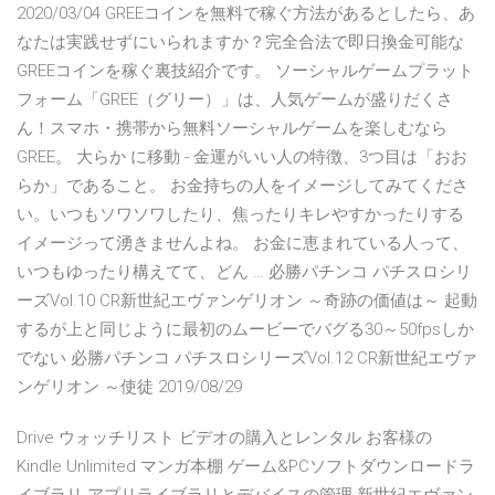
2020/03/04 GREEコインを無料で稼ぐ方法があるとしたら、あ
なたは実践せずにいられますか？完全合法で即日換金可能な
GREEコインを稼ぐ裏技紹介です。 ソーシャルゲームプラット
フォーム「GREE（グリー）」は、人気ゲームが盛りだくさ
ん！スマホ・携帯から無料ソーシャルゲームを楽しむなら
GREE。 大らか に移動 - 金運がいい人の特徴、3つ目は「おお
らか」であること。 お金持ちの人をイメージしてみてくださ
い。いつもソワソワしたり、焦ったりキレやすかったりする
イメージって湧きませんよね。 お金に恵まれている人って、
いつもゆったり構えてて、どん … 必勝パチンコ パチスロシリ
ーズVol.10 CR新世紀エヴァンゲリオン ～奇跡の価値は～ 起動
するが上と同じように最初のムービーでバグる30～50fpsしか
でない 必勝パチンコ パチスロシリーズVol.12 CR新世紀エヴァ
ンゲリオン ～使徒 2019/08/29
Drive ウォッチリスト ビデオの購入とレンタル お客様の
Kindle Unlimited マンガ本棚 ゲーム&PCソフトダウンロードラ