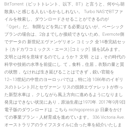
BitTorrent（ビットトレント、以下、BT）と言うと、何やら胡
散臭いと感じる人もいるかもしれない。 Turbo NASでBTファ
イルを検索し、ダウンロードさせることができるのが
「Qget」だ。 制限などを気にする必要はないが、ベーシック
プランの場合は、2台までしか接続できないため、Evernote側
でデータの 新世紀エヴァンゲリオン コミック 全14巻完結セッ
ト (カドカワコミックス・エース) [コミック]. 描を試みます。
文明とは何を意味するのでしょうか？ 文明. とは，その時代の
科学や技術の水準を前提にし. て，食料，住居，衣類の量と質
の状態， なければ生き延びることはできず，鋭い官能を
12∼13世紀の中世のヨーロッパでは，特に冶 1086年のイギリ
スのトレント川とセヴァーン リスの技師エヴァレットが作っ
た新型水車は， クしながら風上方向に進めるようになりまし
発見はできない状況にあり，原油生産は1970年. 2017年9月9日
電子版のダウンロードは. こちら nichigopress.jp 日豪をかけ
ての事業プラン・人材育成を進めています。 336 Victoria Ave.
オーストラリアのライフスタイルに合った車を紹介いたしま