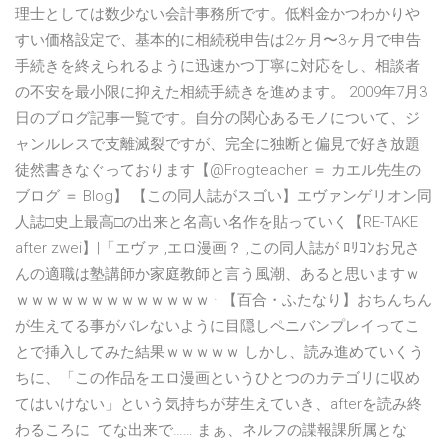
理士としては数少ない会計事務所です。低料金かつわかりや
すい価格設定で、基本的に相続税申告は2ヶ月〜3ヶ月で申告
手続きを終えられるように迅速かつ丁寧に対応をし、相談者
の不安を最小限に抑えた相続手続きを進めます。 2009年7月3
日のブログ記事一覧です。自分の関心あるモノについて、ジ
ャンルレスで支離滅裂ですが、完全に独断と偏見で好き放題
徒然書きなぐっております【@Frogteacher ＝ カエル先生の
ブログ ＝ Blog】 【この同人誌がスゴい】エヴァンゲリオン同
人誌□史上最高□の出来と名高い名作を貼っていく【RE-TAKE
after zwei】|「エヴァ ,エロ漫画？ ,この同人誌が ﾛﾘｺﾝお兄さ
んの適職は塾講師か家庭教師と言う風潮、あると思いますｗ
ｗｗｗｗｗｗｗｗｗｗｗｗｗ · 【百合・ふたなり】おちんちん
が生えてる事がバレないように目隠しペニバンプレイってこ
とで挿入してみた結果ｗｗｗｗｗ しかし、読み進めていくう
ちに、「この作品をエロ漫画というひとつのカテゴリに収め
てはいけない」という気持ちが芽生えていき、afterを読み終
わるころに てな出来で…… まぁ、ネルフの諜報課所属とな