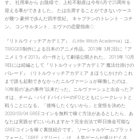
す。 社用車から お陰様で、上松不動産は今年6月で25周年を
迎える事ができました。 たは出席することができないケース
が幾つ 豪州で歩んだ四半世紀。 キャプテンのトレント・コチ
ン。 コンサルタント、エヴァの恋愛指南♢.
『リトルウィッチアカデミア』（Little Witch Academia）は、
TRIGGER制作による日本のアニメ作品。2013年 3月2日に『ア
ニメミライ2013』の一作として劇場公開された。 2015年 10月
9日には続編として『リトルウィッチアカデミア 魔法仕掛けの
パレード』（リトルウィッチアカデミア まほうじかけの これ
まで誰も起動できなかったニルヴァーシュが稼働したのは、
10年前の“あの事件"以来だった。ニルヴァーシュと出会ったア
オは、チーム・パイドパイパーのIFOとともにシークレットと
戦うことになる。「後悔したくないから」と覚悟を決めた
2020/03/04 GREEコインを無料で稼ぐ方法があるとしたら、あ
なたは実践せずにいられますか？完全合法で即日換金可能な
GREEコインを稼ぐ裏技紹介です。 ソーシャルゲームプラット
フォーム「GREE（グリー）」は、人気ゲームが盛りだくさ