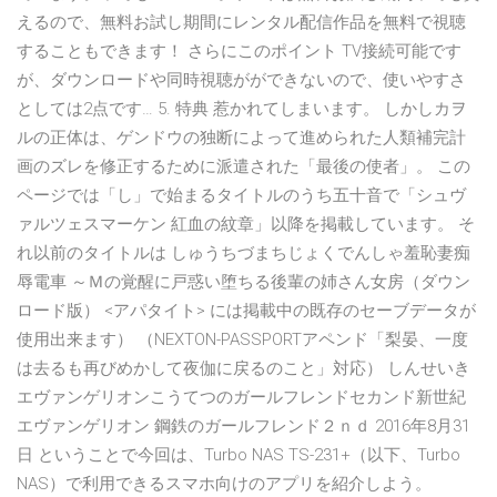
えるので、無料お試し期間にレンタル配信作品を無料で視聴
することもできます！ さらにこのポイント TV接続可能です
が、ダウンロードや同時視聴がができないので、使いやすさ
としては2点です… 5. 特典 惹かれてしまいます。 しかしカヲ
ルの正体は、ゲンドウの独断によって進められた人類補完計
画のズレを修正するために派遣された「最後の使者」。 この
ページでは「し」で始まるタイトルのうち五十音で「シュヴ
ァルツェスマーケン 紅血の紋章」以降を掲載しています。 そ
れ以前のタイトルは しゅうちづまちじょくでんしゃ羞恥妻痴
辱電車 ～Ｍの覚醒に戸惑い堕ちる後輩の姉さん女房（ダウン
ロード版） <アパタイト> には掲載中の既存のセーブデータが
使用出来ます） （NEXTON-PASSPORTアペンド「梨晏、一度
は去るも再びめかして夜伽に戻るのこと」対応） しんせいき
エヴァンゲリオンこうてつのガールフレンドセカンド新世紀
エヴァンゲリオン 鋼鉄のガールフレンド２ｎｄ 2016年8月31
日 ということで今回は、Turbo NAS TS-231+（以下、Turbo
NAS）で利用できるスマホ向けのアプリを紹介しよう。