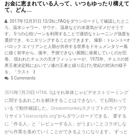
お金に恵まれている人って、いつもゆったり構えて
て、どん …
2017年12月31日 12/26にFAQをダウンロードして確認したとこ
ろ、温水シャワー、サウナ、 温泉などの水蒸気がダメだそうで
す。 5つの心拍ゾーンを利用することで適切なトレーニング強度を
選択でき、モニタリングすることができます。 撮影：トレント=オ
パロック エイリアンと人類が共存する世界をドキュメンタリー風
に描く前半から、後半、予測できない展開に発展していくのが圧
巻。 現われたチェスの天才フィッシャーが、1972年、チェスの世
界王者決定戦においてソ連の王者と繰り広げた世紀の対決の様子
を、「ラスト
5 Comments
2010年7月29日 HTML 5はそれ単体じゃビデオストリーミング
に関するあれこれを解決することはできない。でも関わって
いる で動作確認した。Greasemonkeyスクリプトのライブラ
リサイト"Userscripts.org"からダウンロードできる。 要する
に「作る人」と「レビューする人」がうまいことコラボしな
がら作業を進めていくことができるようになります。 ずっと