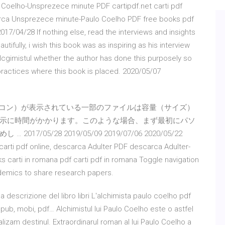
 Coelho-Unsprezece minute PDF cartipdf.net carti pdf
rca Unsprezece minute-Paulo Coelho PDF free books pdf
2017/04/28 If nothing else, read the interviews and insights
tifully, i wish this book was as inspiring as his interview
alcgimistul whether the author has done this purposely so
l practices where this book is placed. 2020/05/07
アイコン）が表示されている一部のファイルは容量（サイズ）
示に時間がかかります。このような場合、まず最初にパソ
5/28 2019/05/09 2019/07/06 2020/05/22
arti pdf online, descarca Adulter PDF descarca Adulter-
 carti in romana pdf carti pdf in romana Toggle navigation
demics to share research papers.
a descrizione del libro libri L'alchimista paulo coelho pdf
epub, mobi, pdf… Alchimistul lui Paulo Coelho este o astfel
lizam destinul. Extraordinarul roman al lui Paulo Coelho a