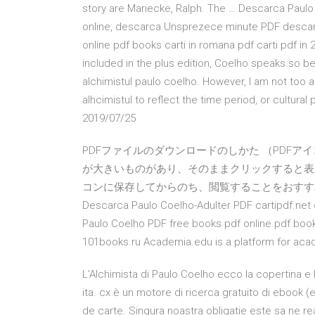
story are Mariecke, Ralph. The … Descarca Paulo
online, descarca Unsprezece minute PDF desca
online pdf books carti in romana pdf carti pdf in 
included in the plus edition, Coelho speaks so beau
alchimistul paulo coelho. However, I am not too 
alhcimistul to reflect the time period, or cultura
2019/07/25
PDFファイルのダウンロードのしかた （PDF
が大きいものがあり、そのままクリックすると表
コンに保存してからのち、閲覧することをおすすめし … 2017/0
Descarca Paulo Coelho-Adulter PDF cartipdf.net c
Paulo Coelho PDF free books pdf online pdf books
101books.ru Academia.edu is a platform for aca
L’Alchimista di Paulo Coelho ecco la copertina e l
ita. cx è un motore di ricerca gratuito di ebook (
de carte. Singura noastra obligatie este sa ne rea