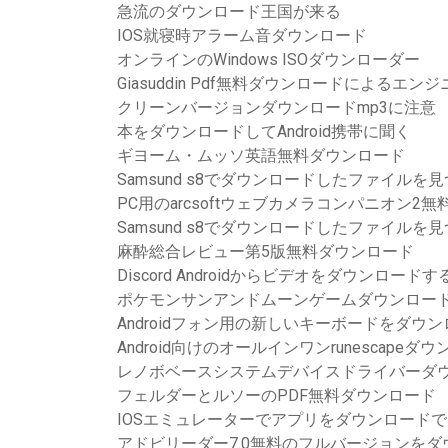
急流のダウンロード王国が来る
IOS就寝時アラーム音ダウンロード
オンラインのWindows ISOダウンローダー
Giasuddin Pdf無料ダウンロードによるエ
クリーンバージョンダウンロードmp3に注意
本をダウンロードしてAndroid携帯に聞く
ギヨーム・ムッソ英語無料ダウンロード
Samsund s8でダウンロードしたファイルを
PC用のarcsoftウェブカメラコンパニオン2
Samsund s8でダウンロードしたファイルを
麻酔総合レビュー第5版無料ダウンロード
Discord Androidからビデオをダウンロード
ポケモンサンアンドムーンゲームダウンロー
Androidフォン用の新しいキーボードをダウ
Android向けのオールインワンrunescapeダ
レノボベースシステムデバイスドライバーダウンロ
フェルダーとルソーのPDF無料ダウンロード
IOSエミュレーターでアプリをダウンロード
アドビリーダー7.0無料のフルバージョンを