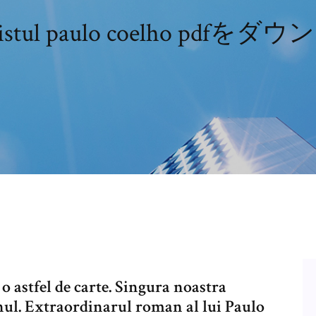
mistul paulo coelho pdfを
o astfel de carte. Singura noastra
inul. Extraordinarul roman al lui Paulo