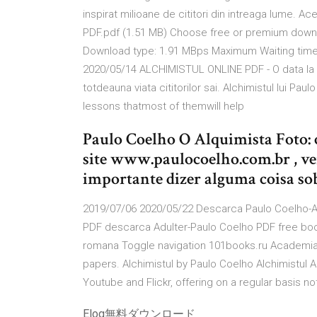
inspirat milioane de cititori din intreaga lume. A
PDF.pdf (1.51 MB) Choose free or premium 
Download type: 1.91 MBps Maximum Waiting time
2020/05/14 ALCHIMISTUL ONLINE PDF - O data la 
totdeauna viata cititorilor sai. Alchimistul lui Pau
lessons thatmost of themwill help
Paulo Coelho O Alquimista Foto: c
site www.paulocoelho.com.br , v
importante dizer alguma coisa sob
2019/07/06 2020/05/22 Descarca Paulo Coelho-Adu
PDF descarca Adulter-Paulo Coelho PDF free books
romana Toggle navigation 101books.ru Academia.
papers. Alchimistul by Paulo Coelho Alchimistul A
Youtube and Flickr, offering on a regular basis no
Elog無料ダウンロード