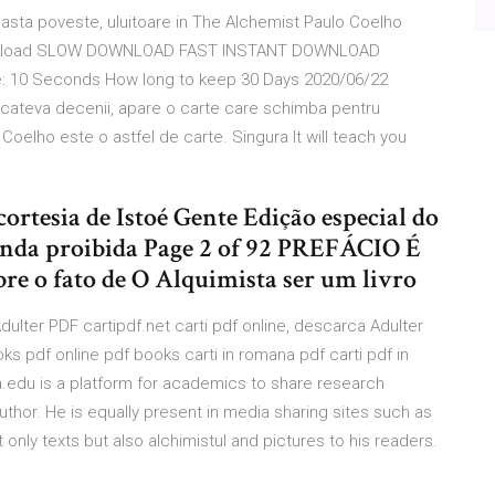
ceasta poveste, uluitoare in The Alchemist Paulo Coelho
download SLOW DOWNLOAD FAST INSTANT DOWNLOAD
: 10 Seconds How long to keep 30 Days 2020/06/22
cateva decenii, apare o carte care schimba pentru
lo Coelho este o astfel de carte. Singura It will teach you
ortesia de Istoé Gente Edição especial do
enda proibida Page 2 of 92 PREFÁCIO É
re o fato de O Alquimista ser um livro
lter PDF cartipdf.net carti pdf online, descarca Adulter
 pdf online pdf books carti in romana pdf carti pdf in
edu is a platform for academics to share research
uthor. He is equally present in media sharing sites such as
t only texts but also alchimistul and pictures to his readers.