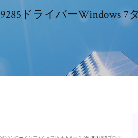
os ar9285ドライバーWindow
nload のダウンロード ソフトウェア UpdateStar 1,746,000 認識プログ