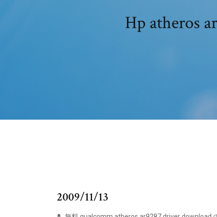
Hp ather
2009/11/13
無料 qualcomm atheros ar9287 driver dow