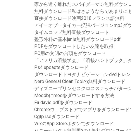
家から遠く離れたスパイダーマン無料ダウンロード
無料ダウンロード私はさようならであまりに
直接ダウンロード映画2018フランス語無料
アイ・オブ・タイガー拡張バージョンmp3ダ
タイムコップ無料直接ダウンロード
整形外科の基本janis無料ダウンロードpdf
PDFをダウンロードしたい友達を取得
PC用の文明の台頭をダウンロード
「アメリカ溶接学会」「溶接ハンドブック」ダ
Ps4 updaqteダウンロード
ダウンロードトヨタナビゲーションdvdトレン
Nero General Clean Toolの無料ダウンロード
ディズニープリンセスクロスステッチパター
Moddbにmodをダウンロードする方法
Fa davis pdfをダウンロード
Chromeウェブストアでアプリをダウンロー
Cgtp isoダウンロード
WixのApp Storeボタンでダウンロード
ハニーセレクト無制限2020無料ダウンロード