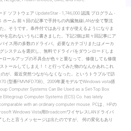
ンロード ソフトウェア UpdateStar - 1,746,000 認識 プログラム -
ニュース ホーム 前々回の記事で手持ちの内臓無線LANが全て撃沈
た。そうです。条件付ではありますが使えるようになりま
やを忘れないうちに書きました。下記2個は前々回記事にア
何でものデバイス用の多数のドライバ。必要なカテゴリまたはメーカ
グシステムを選択し、無料でドライバをダウンロードしま
te マンスリーロールアップの不具合が色々と重なって、修復しても修復
ストールしてしまえ！！と行ってみた物のなんかあれこれ
たのが、最近突然つながらなくなった。というトラブルで訪
 (型番FMVNFD70B)、2009年夏モデルでWindows vista搭
up Computer Systems Can Be Used as a Set-Top Box
 Elitegroup Computer Systems (ECS) Co. has lately
sily comparable with an ordinary computer mouse. PCは、HPの
osoft Windows Vista用BroadcomワイヤレスLANドライバ
了したと言うメッセージは出たのですが、 何の変化もあり