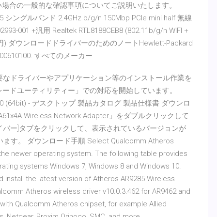
ない場合の一般的な確認事項についてご説明いたします。
285 シングルバンド 2.4GHz b/g/n 150Mbp PCIe mini half 無線
3-001 +汎用 Realtek RTL8188CEB8 (802.11b/g/n WIFI +
1,518円) ダウンロードドライバーのためのノートHewlett-Packard
5910000610100. すべてのメーカー
は、必要なドライバーやアプリケーション等のインストール作業を
アップグレードユーティリティー」での対応を開始しています。
ws 10 (64bit) - デスクトップ 製品カタログ 製品仕様書 ダウンロ
61x4A Wireless Network Adapter」をダブルクリックして
イバー]タブをクリックして、表示されているバージョンが
。 ダウンロード手順 Select Qualcomm Atheros
 the newer operating system. The following table provides
perating systems Windows 7, Windows 8 and Windows 10.
install the latest version of Atheros AR9285 Wireless
lcomm Atheros wireless driver v10.0.3.462 for AR9462 and
with Qualcomm Atheros chipset, for example Allied
ksys, Netgear, Proxim Orinoco, SMC, and more.