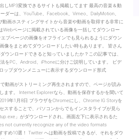
出しMP3変換できるサイトも掲載してます 最高の音楽＆動
、YouTube、Facebook、Vimeo、DailyMotion、
音楽および動画ホスティングサイトから音楽や動画を取得する非常に
derとはWebページに掲載されている画像を一括してダウンロー
ウエブページの画像をオフラインでも見られるようにダウン
画像をまとめてダウンロードしたい時もあります。 皆さん
は動画がダウンロードできると知っていましたか？この記事では、
法をPC、Android、iPhoneに分けご説明しています。 ビデ
ど 1、ページドロップダウンメニューに表示するダウンロード形式
、ブラウザ内で動画がストリーミング再生されますので、ページが読み
す。 Internet Explorerなら、動画を保存するかを聞いて
年1月8日 ブラウザをChromeにし、Chrome IG Storyを
クセスすることで、パソコンからでもインスタライブが見ら
etup.exe」がダウンロードされ、画面左下に表示されるた
rrently recognize any of the video formats
おすすめ10選！ Twitter へは動画を投稿できるが、それをダウ