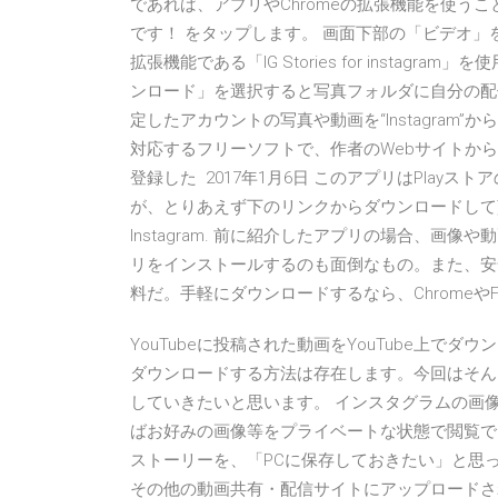
であれば、アプリやChromeの拡張機能を使う
です！ をタップします。 画面下部の「ビデオ」を
拡張機能である「IG Stories for instagr
ンロード」を選択すると写真フォルダに自分の配信が保存
定したアカウントの写真や動画を“Instagram”から
対応するフリーソフトで、作者のWebサイトか
登録した 2017年1月6日 このアプリはPla
が、とりあえず下のリンクからダウンロードして貰えればO
Instagram. 前に紹介したアプリの場合、画像
リをインストールするのも面倒なもの。また、安
料だ。手軽にダウンロードするなら、ChromeやFi
YouTubeに投稿された動画をYouTube上でダウ
ダウンロードする方法は存在します。今回はそんなC
していきたいと思います。 インスタグラムの画
ばお好みの画像等をプライベートな状態で閲覧で
ストーリーを、「PCに保存しておきたい」と思った
その他の動画共有・配信サイトにアップロードさ