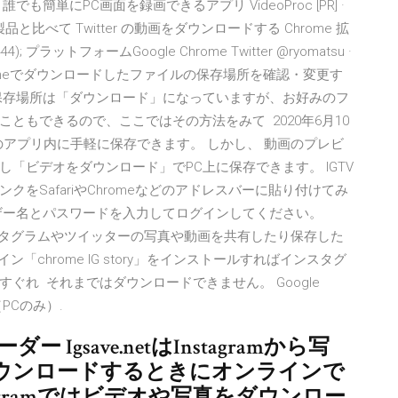
単にPC画面を録画できるアプリ VideoProc [PR] ·
社製品と比べて Twitter の動画をダウンロードする Chrome 拡
44); プラットフォームGoogle Chrome Twitter @ryomatsu ·
Google Chromeでダウンロードしたファイルの保存場所を確認・変更す
保存場所は「ダウンロード」になっていますが、お好みのフ
ともできるので、ここではその方法をみて 2020年6月10
ムのアプリ内に手軽に保存できます。 しかし、 動画のプレビ
「ビデオをダウンロード」でPC上に保存できます。 IGTV
をSafariやChromeなどのアドレスバーに貼り付けてみ
ザー名とパスワードを入力してログインしてください。
インスタグラムやツイッターの写真や動画を共有したり保存した
「chrome IG story」をインストールすればインスタグ
ぐれ それまではダウンロードできません。 Google
」（PCのみ）.
 Igsave.netはInstagramから写
ウンロードするときにオンラインで
agramではビデオや写真をダウンロー