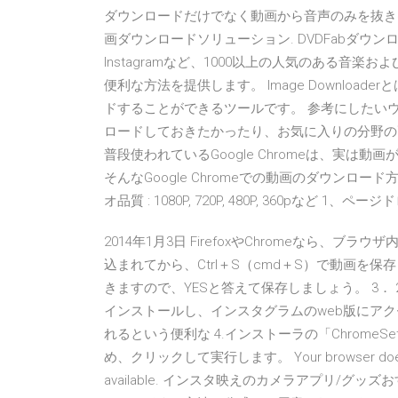
ダウンロードだけでなく動画から音声のみを抜き
画ダウンロードソリューション. DVDFabダウンローダーは
Instagramなど、1000以上の人気のある
便利な方法を提供します。 Image Downloa
ドすることができるツールです。 参考にしたい
ロードしておきたかったり、お気に入りの分野の
普段使われているGoogle Chromeは、実
そんなGoogle Chromeでの動画のダウンロード方
オ品質 : 1080P, 720P, 480P, 360pな
2014年1月3日 FirefoxやChromeなら
込まれてから、Ctrl＋S（cmd＋S）で動画を保存しま
きますので、YESと答えて保存しましょう。 3． 2019
インストールし、インスタグラムのweb版にア
れるという便利な 4.インストーラの「ChromeS
め、クリックして実行します。 Your browser does not cu
available. インスタ映えのカメラアプリ/グッズ