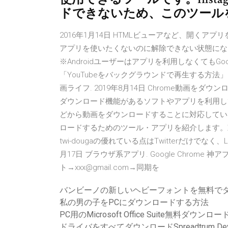
ドできないため、このツール
2016年1月14日 HTMLビューアなど、開く
アプリを使いたくないのに解除できない状態になった
※Androidユーザーはアプリを利用しなくてもGo
「YouTubeをバックグラウンドで再生する方法」を
画ライフ. 2019年8月14日 Chrome動画
ダウンロード機能があるソフトやアプリを利用して実現でき 
どから動画をダウンロードすることに対応しています。
ロードするためのツール・アプリを紹介します。動
twi-dougaの優れている点はTwitterだけでなく、L
月17日 ブラウザ系アプリ. Google Chro
ト→xxx@gmail.com→同期を
バンビーノの新しいヘビーフォントを無料で
私の男の子をPCにダウンロードする方法
PC用のMicrosoft Office Suite無料ダウンロー
ドライバをすべてダウンロードSpreadtrum Dev