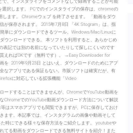
ことで、インスタライブをコメントなしで録画することが可能
選択します。 PCでのインスタライブの保存は、chromeの
am」を使用します。 Chromeウェブ を終了させます。 「動画をダウ
されます。 2015年7月8日 「4K Stogram」は、指
簡単にダウンロードできるツール。Windows/Mac/Linuxに
らダウンロードできる。 本ソフトを利用すると、あらかじめ
yストアの表記では別の名前になっていたりして探しにくいのです
Kです（無料です）。 →Easy Downloader for
や動画を 2019年9月23日 とはいえ、ダウンロードのためにアプ
全なアプリである保証もない。市販ソフトは確実だが、有
refoxに対応している拡張機能「Video
ンロードすることはできませんが、ChromeでYouTube動画を
hromeでのYouTube動画ダウンロード方法について解説
像等はスマホアプリでも閲覧できますが、PCに保存しておけ
きます。本記事では、インスタグラムの画像や動画そして
時にできる様々な保存方法をご紹介します。 youtubeや
れてる動画をダウンロードできる無料サイトを紹介！また