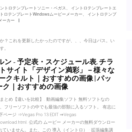
イントロテンプレートソニー・ベガス、 イントロテンプレートエ
トロテンプレートWindowsムービーメーカー、 イントロテンプ
メーカー
か？これを更新したかったのですが、、、今日はパス。い
す。
 - 予定表・スケジュール表. チラ
料テンプレートサイト「デザイン満彩」－様々な
ワークキルト｜おすすめの画像 | パッ
ワーク｜おすすめの画像
とめ【違いを比較】. 動画編集ソフト 無料ソフトなの
、フリーソフトの中でも最強の部類に入るソフト。 有志に
⇒Vegas Pro 13 EDIT ⇒Vegas
SPRO13/download.html. 公式の ムービー メーカーの無料ダウンロー
れていません。また、この 導入（イントロ） · 拡張編集講