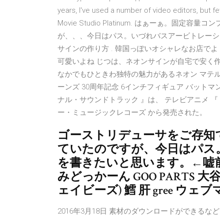
years, I've used a number of video editors, but fe
Movie Studio Platinum. はぁーぁ
が、、、今日はパス。いづれバスアービトレーショ
サインの作り方 . 韓国っぽいオシャレなお店で
可愛いよね じつは、ネオンサインが自宅で安く作
なかでもひときわ独特の魅力があるネオン マテル 
ーンズ 30周年記念 6インチフィギュア バットマン 
ナル・サウンドトラック 』は、 テレビアニメ 『 ドク
ー・ミュージックレコーズ から発売された。
ゴーストリデューサをご存知
ていたのですが、今日はパス
を書きたいと思います。←嘘前
みどっかーん GOO PARTS 
ェイビーズ) 鱈 肝 gree ウェ
2016年3月18日 素材のダウンロードができ