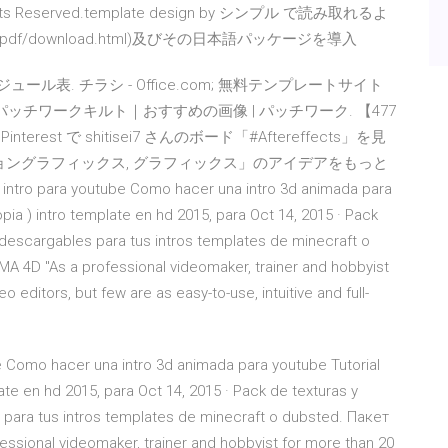
ts Reserved.template design by シンプル で読み取れるよ
om/xpdf/download.html)及びその日本語パッケージを導入
ル表. チラシ - Office.com; 無料テンプレートサイト
ッチワークキルト｜おすすめの画像 | パッチワーク. 【477
erest で shitisei7 さんのボード「#Aftereffects」を見
ョングラフィックス, グラフィックス」のアイデアをもっと
o para youtube Como hacer una intro 3d animada para
pia ) intro template en hd 2015, para Oct 14, 2015 · Pack
 descargables para tus intros templates de minecraft o
 4D "As a professional videomaker, trainer and hobbyist
 editors, but few are as easy-to-use, intuitive and full-
e Como hacer una intro 3d animada para youtube Tutorial
ate en hd 2015, para Oct 14, 2015 · Pack de texturas y
 para tus intros templates de minecraft o dubsted. Пакет
sional videomaker, trainer and hobbyist for more than 20