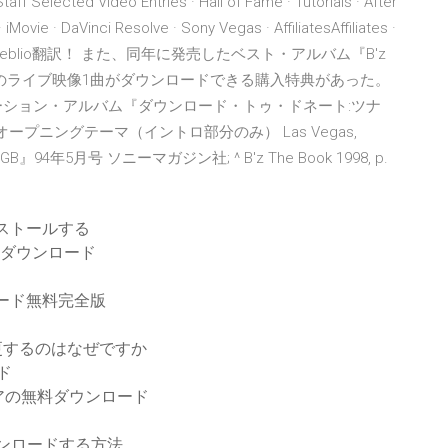
 Selected Video Entries · Hall of Fame · Tutorials · After
 iMovie · DaVinci Resolve · Sony Vegas · AffiliatesAffiliates ·
料の翻訳ならWeblio翻訳！ また、同年に発売したベスト・アルバム『B'z
nesから初公開のライブ映像1曲がダウンロードできる購入特典があった。
ピレーション・アルバム『ダウンロード・トゥ・ドネート:ツナ
nami オープニングテーマ（イントロ部分のみ） Las Vegas,
『GB』94年5月号 ソニーマガジン社; ^ B'z The Book 1998, p.
ストールする
急流のダウンロード
ード無料完全版
変更するのはなぜですか
ド
アの無料ダウンロード
ダウンロードする方法