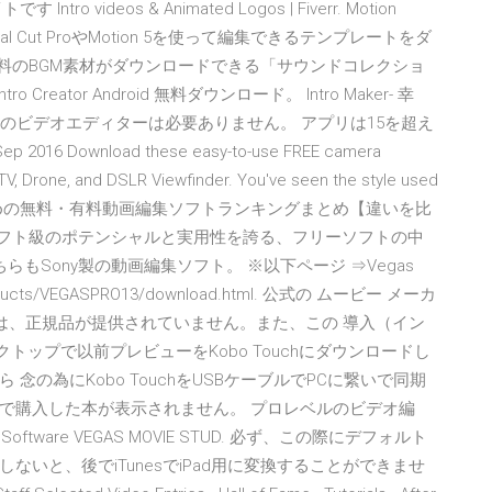
videos & Animated Logos | Fiverr. Motion
ates. Final Cut ProやMotion 5を使って編集できるテンプレートをダ
で無料のBGM素材がダウンロードできる「サウンドコレクショ
 Intro Creator Android 無料ダウンロード。 Intro Maker- 幸
のようなプロのビデオエディターは必要ありません。 アプリは15を超え
ownload these easy-to-use FREE camera
TV, Drone, and DSLR Viewfinder. You've seen the style used
overfield おすすめの無料・有料動画編集ソフトランキングまとめ【違いを比
ソフト級のポテンシャルと実用性を誇る、フリーソフトの中
もSony製の動画編集ソフト。 ※以下ページ ⇒Vegas
o/products/VEGASPRO13/download.html. 公式の ムービー メーカ
では、正規品が提供されていません。また、この 導入（イン
oデスクトップで以前プレビューをKobo Touchにダウンロードし
の為にKobo TouchをUSBケーブルでPCに繋いで同期
で購入した本が表示されません。 プロレベルのビデオ編
Software VEGAS MOVIE STUD. 必ず、この際にデフォルト
いと、後でiTunesでiPad用に変換することができませ