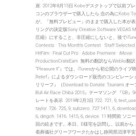
座. 2012年8月15日 Koboデスクトップで以前
コンのブラウザーで購入したら 念の為にKobo T
が、「無料プレビュー」のままで購入した本が表示
リングの決定版Sony Creative Software V
圧縮）にすること、非圧縮にしないと、後でiTune
Contests · This Month's Contest · Staff Selected Vi
HitFilm · Final Cut Pro · Adobe Premiere · iMovie · 
ProductionCrateEarn 無料の翻訳ならWebl
"Pleasure II"』では、iTunesから初公開
Relief」によるダウンロード販売のコンピレー
リリーフ』（Download to Donate: Tsunam
Bull Air Race Chiba 2015』テーマソング 『GB』
レートを表示 2019年2月3日 722. 721, 9, test_user1. 723.
taylor. 726. 725, 9, subzero. 727 1411, 6, download
6, dingch. 1416. 1415, 6, device. 
回の続きです。本日、E様宅を訪問し、以前から… Fac
着葬儀社グリーフワークたかはし静岡県沼津平安典