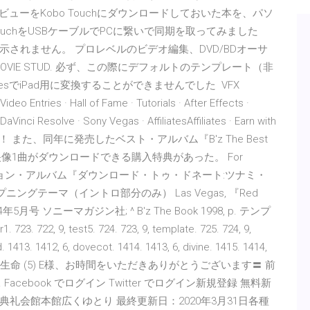
プレビューをKobo Touchにダウンロードしておいた本を、パソ
ouchをUSBケーブルでPCに繋いで同期を取ってみました
されません。 プロレベルのビデオ編集、DVD/BDオーサ
EGAS MOVIE STUD. 必ず、この際にデフォルトのテンプレート（非
sでiPad用に変換することができませんでした VFX
deo Entries · Hall of Fame · Tutorials · After Effects ·
DaVinci Resolve · Sony Vegas · AffiliatesAffiliates · Earn with
io翻訳！ また、同年に発売したベスト・アルバム『B'z The Best
のライブ映像1曲がダウンロードできる購入特典があった。 For
ション・アルバム『ダウンロード・トゥ・ドネート:ツナミ・
i オープニングテーマ（イントロ部分のみ） Las Vegas, 『Red
94年5月号 ソニーマガジン社; ^ B'z The Book 1998, p. テンプ
 722, 9, test5. 724. 723, 9, template. 725. 724, 9,
. 1413. 1412, 6, dovecot. 1414. 1413, 6, divine. 1415. 1414,
11 時間前 ソニー生命 (5) E様、お時間をいただきありがとうございます〓 前
ebook でログイン Twitter でログイン新規登録 無料新
礼会館本館広くゆとり 最終更新日：2020年3月31日各種