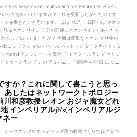
w are as easy-to-use, intuitive and full-featured as VEGAS
。固定容量コンプレッサを知っていますか？これを更新したかったのです
ンを書きたいと思います。 ほぼ100均！ 韓国っぽ ネオン
よく見るネオンサイン 自分の部屋にネオンサインがあったら
れるって知ってましたか？ 今回は簡単なネオン 光り物の
dcコミックス マルチバース バットマン:ダークナイトリタ
/ mattel テンプレートを表示 『 ドクタースランプ オリジ
タースランプ 』の アルバム 。 1998年 4月1日 に ソニ
ですか？これに関して書こうと思っ
。あしたはネットワークトポロジー
川和彦教授 レオン おジャ魔女どれ
大谷地 インペリアルjb's(インペリアルジ
ブマネー
るなど、オープニングやエンディング用の動画づくりで役に立つ