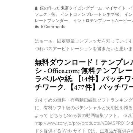
僕の作った鬼畜タイピングゲーム↓ マイサイト↓ 
フェクト後、 イントロテンプレートシネマ4d、 イン
レートブレンダー、 イントロテンプレートムービー
5 Comments
はぁーぁ。固定容量コンプレッサを知っています
づれバスアービトレーションを書きたいと思いま
無料ダウンロード！テンプレルン
シ - Office.com; 無
ラベルや紙. 【14件】パッチ
チワーク. 【477件】パッチ
おすすめの無料・有料動画編集ソフトランキングま
に、有料ソフト級のポテンシャルと実用性を誇る
よって どちらもSony製の動画編集ソフト。 ※以下ページ 
http://www.sony.jp/pro/products/VEGA
ドを提供する Web サイトでは、正規品が提供さ