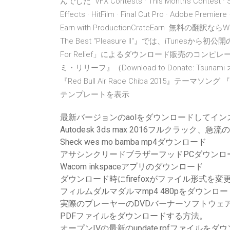
んでした VFX Contests · This Month's Contest · Staff
Effects · HitFilm · Final Cut Pro · Adobe Premiere ·
Earn with ProductionCrateEarn 無
The Best "Pleasure II"』では、iTu
For Relief」によるダウンロード販売のコン
ミ・リリーフ』（Download to Donate: Tsu
『Red Bull Air Race Chiba 2015』テーマソング 
テンプレートを表示
最新バージョンのaolをダウンロードしてイン
Autodesk 3ds max 2016フルクラック、
Sheck wes mo bamba mp4ダウンロード
アサシンクリードブラザーフッドPCダウンロ
Wacom inkspaceアプリのダウンロード
ダウンロード時にfirefoxがファイル形式を
フィルムダルマダルマmp4 480pをダウンロー
実際のプレーヤーのDVDバーナーソフトウェ
PDFファイルをダウンロードする方法。
オープンIVの最新のupdate.rpfファイルを