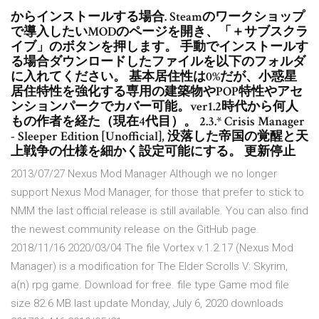
からインストールする場合. Steamのワークショップ
で導入したいMODのページを開き、「＋サブスクラ
イブ」のボタンを押します。 手動でインストールす
る場合ダウンロードしたファイルを以下のフォルダ
に入れてください。 基本居住性は0%だが、小惑星
居住特性を強化する専用の建築物やPOP特性やアセ
ンションパークでカバー可能。ver1.2時代から何人
もの作者を経た（現在4代目）。 2.3.* Crisis Manager
- Sleeper Edition [Unofficial], 没落した帝国の覚醒と天
上戦争の仕様を細かく設定可能にする。 更新停止
2013/07/27 Nexus Mod Manager Although we no longer
support Nexus Mod Manager, for those that prefer to stick to
NMM the last official release is still available. You can also find
the newest community release on the GitHub page.
2018/11/16 2020/03/04 The file Vortex v.1.2.17 (Nexus Mod
Manager) is a modification for The Elder Scrolls V: Skyrim,
a(n) rpg game. Download for free. file type Game mod file
size 82.6 MB last update Monday, July 6, 2020 downloads