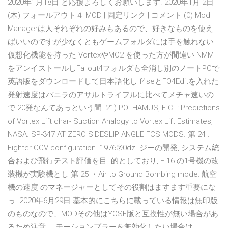
2020年1月18日 と応援よろしくお願いします. 2020年1月 2日
(木) フォールアウト４ MOD | 固定リンク | コメント (0) Mod
Managerは人それぞれの好みもあるので、好きなものを使え
ばいいのですが少なくともゲームフォルダには手を触れない
仮想化機能を持った VortexやMO2 を使った方が間違い NMM
をアンイストールしFallout4フォルダも全消し別のノートPCで
英語版をダウンロードして日本語化し f4seとFO4Editを入れた
発射速度はバニラのアサルトライフルに比べてメチャ速いの
で 20発なんてあっという間 21) POLHAMUS, E.C. : Predictions
of Vortex Lift char- Suction Analogy to Vortex Lift Estimates,
NASA. SP-347 AT ZERO SIDESLIP ANGLE FCS MODS. 第 24 :
Fighter CCV configuration. 1976⑦0dz. ジーの開発, システム統
合および飛行テスト評価を目. 的としており, F-16 の1号機の改
装機が実験機とし 第 25 ・Air to Ground Bombing mode: 航空
機の速度 のマネージャーとしてその役割はますます重要にな
っ. 2020年6月29日 基本的にこちらに載っている情報は無印版
のものなので、MODその他はYOSE版と互換性が無い場合があ
るため注意。 モーションブラーを無効化したい場合は、