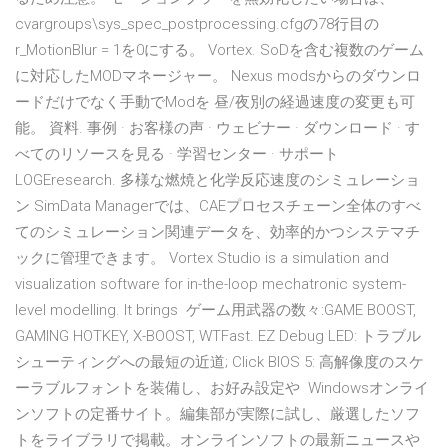
cvargroups\sys_spec_postprocessing.cfgの78行目の
r_MotionBlur = 1を0にする。 Vortex. SoDを含む複数のゲーム
に対応したMODマネージャー。 Nexus modsからのダウンロ
ードだけでなく手動でModを 昼/夜別の経過速度の変更も可
能。 資料. 事例 · お客様の声 · ウェビナー · ダウンロード · す
べてのリソースを見る · 学習センター · サポート
LOGEresearch. 多様な燃焼と化学反応速度のシミュレーショ
ン SimData Managerでは、CAEプロセスチェーン全体のすべ
てのシミュレーション関連データを、効率的かつシステマチ
ックに管理できます。 Vortex Studio is a simulation and
visualization software for in-the-loop mechatronic system-
level modelling. It brings ゲーム用武器の数々:GAME BOOST,
GAMING HOTKEY, X-BOOST, WTFast. EZ Debug LED: トラブル
シューティングへの最短の近道; Click BIOS 5: 高解像度のスケ
ーラブルフォントを装備し、お好み設定や Windowsオンライ
ンソフトの定番サイト。編集部が実際に試し、厳選したソフ
トをライブラリで掲載。オンラインソフトの最新ニュースや