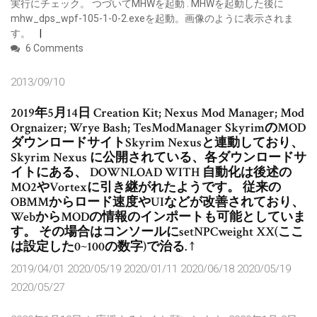
実行にチェック。 つづいてMHWを起動 . MHWを起動した後に
mhw_dps_wpf-105-1-0-2.exeを起動。画像のように表示されま
す。
6 Comments
2013/09/10
2019年5月14日 Creation Kit; Nexus Mod Manager; Mod
Orgnaizer; Wrye Bash; TesModManager SkyrimのMOD
ダウンロードサイトSkyrim Nexusと連動しており、
Skyrim Nexus に公開されている、各ダウンロードサ
イトにある、 DOWNLOAD WITH 自動化は後述の
MO2やVortexに引き継がれたようです。 従来の
OBMMからロード速度やUIなどが改善されており、
WebからMODの情報のインポートも可能としていま
す。 その場合はコンソールにsetNPCweight XX(ここ
は設定した0~100の数字)で治る. ↑
2019/04/01 2020/05/19 2020/01/11 2020/06/18 2020/05/19
2020/05/27