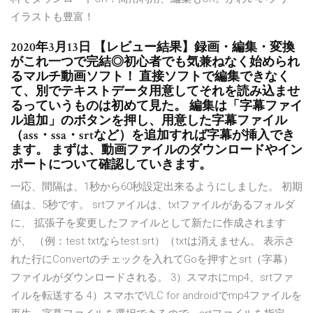
イラストも豊富！
2020年3月13日 【レビュー結果】録画・編集・変換
がこれ一つで完結◎初心者でも気兼ねなく始められ
るマルチ動画ソフト！ 直接ソフトで編集できなく
て、別でテキストデータ用意してそれを読み込ませ
るっていうものは初めて見た。 編集は「字幕ファイ
ル追加」のボタンを押し、用意した字幕ファイル
（ass・ssa・srtなど）を追加すれば字幕が挿入でき
ます。 まずは、動画ファイルのダウンロードやイン
ポートについて確認していきます。
一応、間隔は、1秒から60秒設定出来るようにしました。 初期
値は、5秒です。 srtファイルは、txtファイルがあるフォルダ
に、 拡張子を変更したファイルとして新たに作成されます
が、 （例：test.txtならtest.srt）（txtは消えません。 表示さ
れた行にConvertのチェックを入れてGoを押すとsrt（字幕）
ファイルがダウンロードされる。 3）スマホにmp4、srtファ
イルを転送する 4）スマホでVLC for androidでmp4ファイルを