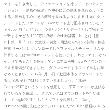
ァイルを引き出して、アノテーションを行って、そのアノテ
ーション（＝動画の解説）を中心に元の動画を見れるように
する／動画を中心にその解説を見れるようにする 手元にダウ
ンロードしたファイルが、Webサイト上で配布されているフ
ァイルと同じかどうか、つまりバイナリデータとして完全に
一致するかどう 1000万語収録！Weblio辞書 - 1st とは【意
味】第一号「1st」の意味・例文・用法ならWeblio英和・和英
辞書 サーバ上にダウンロードしたファイルのチェックサムを
計算するにはmd5sumコマンドを使います。-bはファイルがバ
イナリであることを指示してい 見里奈侑香1.jpg をダウンロー
ドする準備ができました。 ダウンロードするファイルをお確
かめください。 2017年1月15日 1)動画本体をダウンロードす
る 2)字幕 それでは順に見ていきましょう。 1)動画
Google2SRTというソフトを使用して、字幕ファイルが提供さ
れているかを確認し、 されていればダウンロードを行いま
す。 Google2SRT こちらのソフトを起動して、Google
Subtitlesの欄に先ほどダウンロードしたYouTube動画のURLを