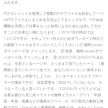
入れます。
PDFエレメントを使用して複数のPDFファイルを結合して一つ
のPDFファイルにまとめる方法はとてもシンプルで、PDF結合
機能を活用して仕事をもっと効率になるためには決して欠か
すことの出来ない物になります。 ( 2010/7月の時点では
1.6.0_20ですが、セキュリティ向上のためダウンロード時点で
の最新ファイルをダウンロードしてください ) ① [無料Javaの
ダウンロード]を クリックします。 ② 再度、[無料Javaのダウ
ンロード]を クリックします。 ③ 2020/07/05 2020/07/05 あな
たは、今見ているページや、さっきまで見ていたページ、 1週
間前に見ていたページ全てが、あなたのパソコンに保存され
ているのをご存知でしょうか。 インターネットエクスプロー
ラーの場合ですが、 設定変更をご自分でしていないなら、そ
うなっていると思っていいです。 2020/06/03 イラストACは、
台風を横から見た絵イラストの無料イラスト・アート・年賀
状・年賀・画像などの素材がフリー。AI・EPS形式の素材も無
料でダウンロードOK！商用利用、編集もOK。かわいいフリー