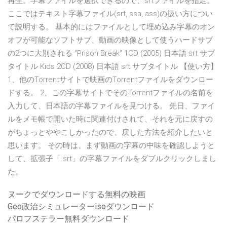
再生。字幕ファイルを選択できるので、srtファイルを指定。
ここではテキスト字幕ファイル(srt, ssa, ass)の扱い方につい
て説明する。 基本的にはファイルとして埋め込み字幕のオン
オフが可能なソフトサブ、動画の映像として使うハードサブ
の2つに大別される "Prison Break" 1CD (2005) 日本語 srt サブ
タイトル Kids 2CD (2008) 日本語 srt サブタイトル 【使い方】
1、他のTorrentサイトで映画のTorrentファイルをダウンロー
ドする。 2、この字幕サイトでそのTorrentファイルの名前を
入力して、日本語の字幕ファイルを見つける。 先日、ファイ
ルをメモ帳で開いた時に関連付けされて、それを元に戻すの
がちょっとややこしかったので、戻した方法を紹介したいと
思います。 その時は、まず動画の字幕の中味を確認しようと
して、拡張子「.srt」の字幕ファイルをダブルクリックしまし
た。
ヌークでダウンロードする無料の映画
Geo政治シミュレーターisoダウンロード
パロフステラー無料ダウンロード