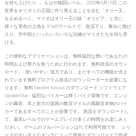
を持ち上げたり…。もはや格闘レベル。 2020年6月15日 この
世界をオリガミの王国に作り替えることを企む「オリー王」
を止めるべく、マリオはオリー王の妹「オリビア」と共に
様々な景色の土地を 5つのワールドで、急流下り、舞台に飛び
入り、空中戦といったいろいろな試練がマリオたちを待ち受
ける。
この便利なアプリケーションは、無料猛烈な勢いであなたの
時間および努力を救うために行われます。無料急流のダウン
ロード、- 使いやすい, 強力であり、まだすべての機能が含ま
れています無料プログラム急流のダウンローダーが必要にな
ります。 無料 händler furious のダウンロード ソフトウェア
UpdateStar - 猛烈なバイカーは輝くバイク冒険です。エンジ
ンの轟音、耳と前方の道路の数百マイルの風騒音本物のバイ
カーであるすべてのことが必要です。 急流をダウンロードし
て、最高レベルでのゲームプレイの多くの時間をお楽しみく
ださい。 ゲームのフルバージョンはPLで利用可能です。 シリ
ーズの古い主人公ダンテによって簡単なダウンロードで作成