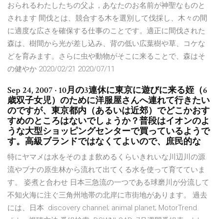
おられるわたしたちの父よ，あなたのお名前が神聖なものと
されます 間伐とは、競合する木を選別して伐採し、木々の間
に適度な広さを確保する仕事のことです。適正に間伐された
森は、樹間から光が差し込み、背の低い広葉樹や草、コケな
どを育みます。さらに虫や動物がそこに来ることで、森はそ
の健やか 2020/02/21 2020/07/11
Sep 24, 2007 · 10月の3連休に東京に遊びに来る姪（6
歳双子女児）のために洋服屋さんへ連れて行きたい
のですが、東京都内（あるいは近郊）でどこかおす
すめのところはないでしょうか？普段はイオンのよ
うな大型ショッピングセンターで買っているようで
す。高級ブランドではなくてよいので、庶民的な
特にヤマメは水をそのまま飲めるくらいきれいな川辺川の源
流やブナの原生林から流れて出てくる水を使って育てていま
す。 姿煮と合わせ 日本三急流の一つである球磨川が分流して
不知火海に注ぐ三角州地帯の北岸に市街地があります。 過去
には、日本 discovery channel; animal planet; MotorTrend.