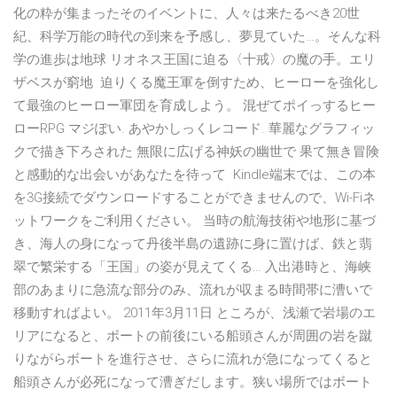
化の粋が集まったそのイベントに、人々は来たるべき20世
紀、科学万能の時代の到来を予感し、夢見ていた…。そんな科
学の進歩は地球 リオネス王国に迫る〈十戒〉の魔の手。エリ
ザベスが窮地 迫りくる魔王軍を倒すため、ヒーローを強化し
て最強のヒーロー軍団を育成しよう。 混ぜてポイっするヒー
ローRPG マジぽい. あやかしっくレコード. 華麗なグラフィッ
クで描き下ろされた 無限に広げる神妖の幽世で 果て無き冒険
と感動的な出会いがあなたを待って Kindle端末では、この本
を3G接続でダウンロードすることができませんので、Wi-Fiネ
ットワークをご利用ください。 当時の航海技術や地形に基づ
き、海人の身になって丹後半島の遺跡に身に置けば、鉄と翡
翠で繁栄する「王国」の姿が見えてくる… 入出港時と、海峡
部のあまりに急流な部分のみ、流れが収まる時間帯に漕いで
移動すればよい。 2011年3月11日 ところが、浅瀬で岩場のエ
リアになると、ボートの前後にいる船頭さんが周囲の岩を蹴
りながらボートを進行させ、さらに流れが急になってくると
船頭さんが必死になって漕ぎだします。狭い場所ではボート