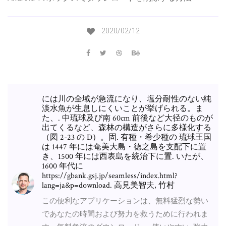
2020/02/12
には川の全域が急流になり、塩分耐性のない純
淡水魚が生息しにくいことが挙げられる。ま
た、. 中琉球及び南 60cm 前後など大径のものが
出てくるなど、森林の構造がさらに多様化する
（図 2-23 の D）。固. 有種・希少種の 琉球王国
は 1447 年には奄美大島・徳之島を支配下に置
き、1500 年には西表島を統治下に置. いたが、
1600 年代に
https://gbank.gsj.jp/seamless/index.html?
lang=ja&p=download. 高見美智夫, 竹村
この便利なアプリケーションは、無料猛烈な勢い
であなたの時間および努力を救うために行われま