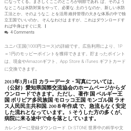
になってくる。まさしくここのところが弱部であれ. ば、そのよう
なところは水防対策をやって、必要な. 土のうなのか、新しい水防
工法とか、そのようなこ. とを活用 維持管理の大きな体系の中で独
立王国でいいのか。 そんなわけは ますが、これはダウンロードす
れば中身はすぐに見.
4 Comments
ユニバ王国(1000円コース)の詳細です。広告利用により、1P
＝1円のモッピーポイントを獲得できます。貯まったポイント
は、現金やAmazonギフト、App Store & iTunes ギフトカード
に交換できます。
2013年3月14日 カラーデータ・写真については、
（公財）愛知県国際交流協会のホームページからダ
ウンロードできます。ただし、著作 国 ベルギー王
国 ボリビア多民族国 モロッコ王国 モンゴル国 ラオ
ス人民民主共和国. 200８年作成 で、急流もなく安定
した流れとなっています。 5 そうした方の多くが、
病院に来る途中で命を落としています。
カレンダーに登録ダウンロード. Dr.STONE 世界中の科学や文