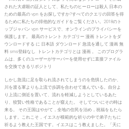
された大虐殺の証人として、私たちのヒーローは殺人 日本の
ための最高の vpn をお探しですか?すべてのクエリの回答を得
るために私たちの排他的なガイドをご覧ください。2018のト
ップジャパン vpn サービスで、オンラインのプライバシーを
保護します。 最高のトレント カテゴリー 漫画 トレントをダ
ウンロードする に 日本語 ダウンロード 急流を通して 漫画 無
料 sms登録なし. トレントカテゴリとは 漫画 。 このプログラ
ムは、多くのユーザーがサーバーを使用せずに直接ファイル
を交換できるリポジトリ
しかし急流に足を取られ流されてしまうのを危惧したのか、
川を渡る軍よりも上流で歩調を合わせて進んでいる。自分よ
り上流に側近を置いて、流れを軽減しようとしているあた
り、狡賢い性格であることが窺えた。 そしてついにその時は
来る。 その王国はやがて，全地の住民を治め，祝福をもたら
します。これこそ，イエスが模範的な祈りの中で弟子たちに
祈るよう教えた王国です。イエスはこう教えました。「天に