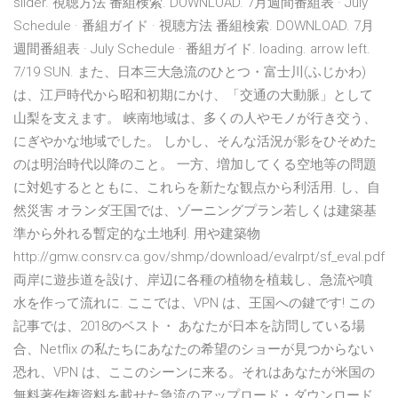
slider. 視聴方法 番組検索. DOWNLOAD. 7月週間番組表 · July
Schedule · 番組ガイド · 視聴方法 番組検索. DOWNLOAD. 7月
週間番組表 · July Schedule · 番組ガイド. loading. arrow left.
7/19 SUN. また、日本三大急流のひとつ・富士川(ふじかわ)
は、江戸時代から昭和初期にかけ、「交通の大動脈」として
山梨を支えます。 峡南地域は、多くの人やモノが行き交う、
にぎやかな地域でした。 しかし、そんな活況が影をひそめた
のは明治時代以降のこと。 一方、増加してくる空地等の問題
に対処するとともに、これらを新たな観点から利活用. し、自
然災害 オランダ王国では、ゾーニングプラン若しくは建築基
準から外れる暫定的な土地利. 用や建築物
http://gmw.consrv.ca.gov/shmp/download/evalrpt/sf_eval.pdf
両岸に遊歩道を設け、岸辺に各種の植物を植栽し、急流や噴
水を作って流れに. ここでは、VPN は、王国への鍵です! この
記事では、2018のベスト・ あなたが日本を訪問している場
合、Netflix の私たちにあなたの希望のショーが見つからない
恐れ、VPN は、ここのシーンに来る。それはあなたが米国の
無料著作権資料を載せた急流のアップロード・ダウンロード